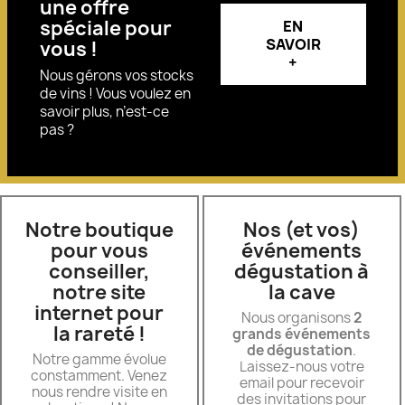
une offre
spéciale pour
EN
SAVOIR
vous !
+
Nous gérons vos stocks
de vins ! Vous voulez en
savoir plus, n’est-ce
pas ?
Notre boutique
Nos (et vos)
pour vous
événements
conseiller,
dégustation à
notre site
la cave
internet pour
Nous organisons
2
la rareté !
grands événements
de dégustation
.
Notre gamme évolue
Laissez-nous votre
constamment. Venez
email pour recevoir
nous rendre visite en
des invitations pour