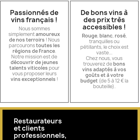
Passionnés de
De bons vins à
vins français !
des prix très
accessibles !
Nous sommes
simplement
amoureux
Rouge
,
blanc
,
rosé
,
de nos terroirs
! Nous
tranquilles ou
parcourons
toutes les
pétillants, le choix est
régions de France
.
vaste...
Notre mission est de
Chez nous, vous
découvrir de jeunes
trouverez de
bons
talents viticoles
pour
vins adaptés à vos
vous proposer leurs
goûts et à votre
vins exceptionnels
!
budget
(de 5 à 12 € la
bouteille).
Restaurateurs
et clients
professionnels,