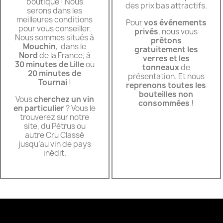
boutique ! Nous
des prix bas attractifs.
serons dans les
meilleures conditions
Pour
vos événements
pour vous conseiller.
privés
, nous vous
Nous sommes situés à
prêtons
Mouchin
, dans le
gratuitement les
Nord
de la France, à
verres et les
30 minutes de Lille
ou
tonneaux
de
20 minutes de
présentation. Et nous
Tournai
!
reprenons toutes les
bouteilles non
Vous
cherchez un vin
consommées
!
en particulier
? Vous le
trouverez sur notre
site, du Pétrus ou
autre Cru Classé
jusqu’au vin de pays
inédit.