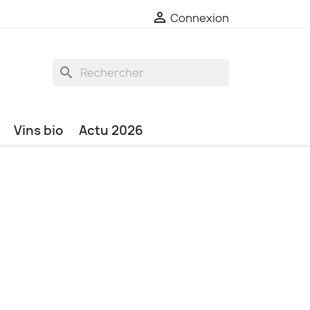

Connexion
search
Vins bio
Actu 2026