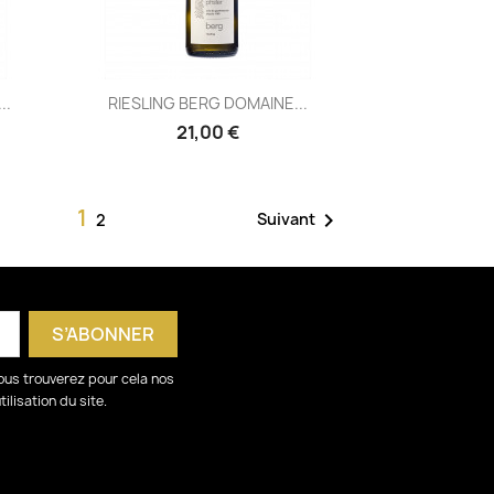
Aperçu rapide

..
RIESLING BERG DOMAINE...
21,00 €
1

Suivant
2
ous trouverez pour cela nos
ilisation du site.