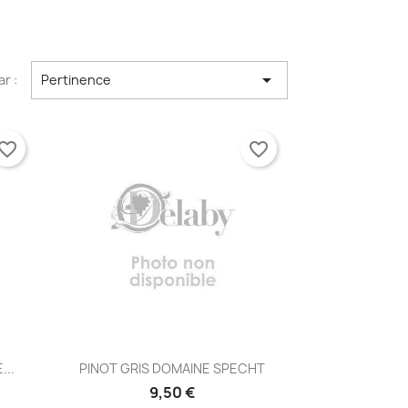

ar :
Pertinence
vorite_border
favorite_border
Aperçu rapide

...
PINOT GRIS DOMAINE SPECHT
9,50 €