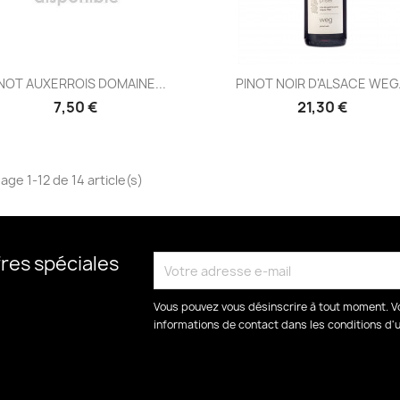
Aperçu rapide
Aperçu rapide


NOT AUXERROIS DOMAINE...
PINOT NOIR D'ALSACE WEG.
7,50 €
21,30 €
age 1-12 de 14 article(s)
res spéciales
Vous pouvez vous désinscrire à tout moment. V
informations de contact dans les conditions d'ut