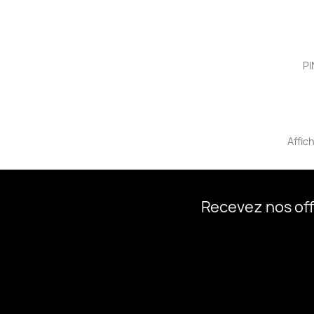
PI
Affich
Recevez nos off