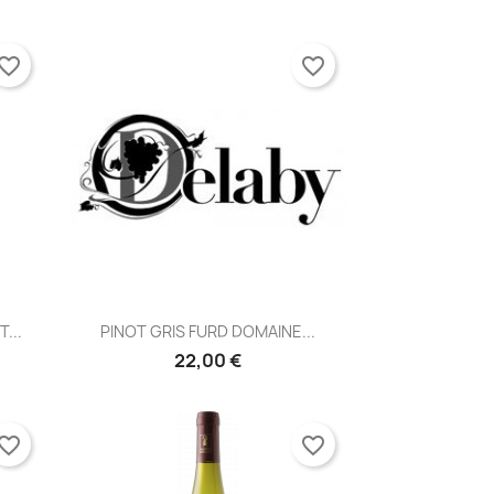
vorite_border
favorite_border
×
×
×
Aperçu rapide

...
PINOT GRIS FURD DOMAINE...
22,00 €
×
vorite_border
favorite_border