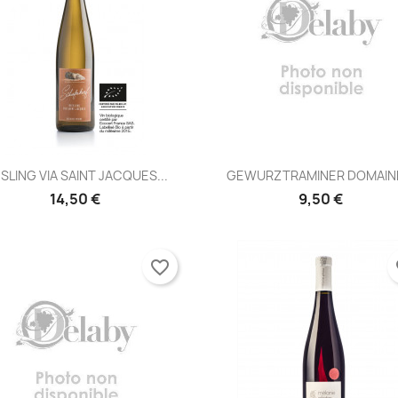
Aperçu rapide
Aperçu rapide


ESLING VIA SAINT JACQUES...
GEWURZTRAMINER DOMAINE
14,50 €
9,50 €
favorite_border
fa