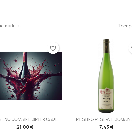
 14 produits.
Trier p
favorite_border
fa
Aperçu rapide
Aperçu rapide


SLING DOMAINE DIRLER CADE
RIESLING RESERVE DOMAINE
21,00 €
7,45 €