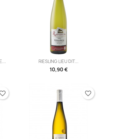
Aperçu rapide

...
RIESLING LIEU DIT...
10,90 €
vorite_border
favorite_border