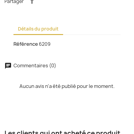
Partager
Détails du produit
Référence
6209
Commentaires (0)
chat
Aucun avis n'a été publié pour le moment.
Les clients qui ont acheté ce produit