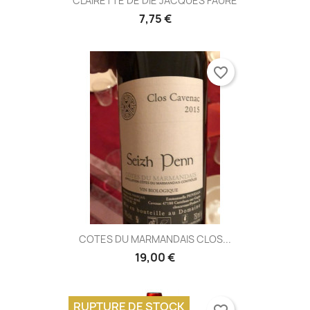
CLAIRETTE DE DIE JACQUES FAURE
7,75 €
favorite_border
COTES DU MARMANDAIS CLOS...
19,00 €
RUPTURE DE STOCK