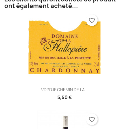
ont également acheté...
favorite_border
VDPDJF CHEMIN DE LA...
5,50 €
favorite_border