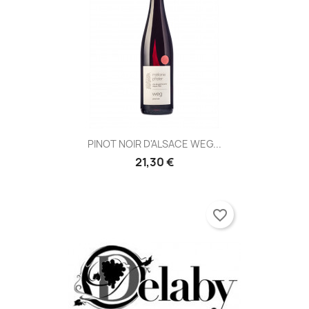
PINOT NOIR D'ALSACE WEG...
21,30 €
favorite_border
×
×
Créer une liste d'envies
Connexion