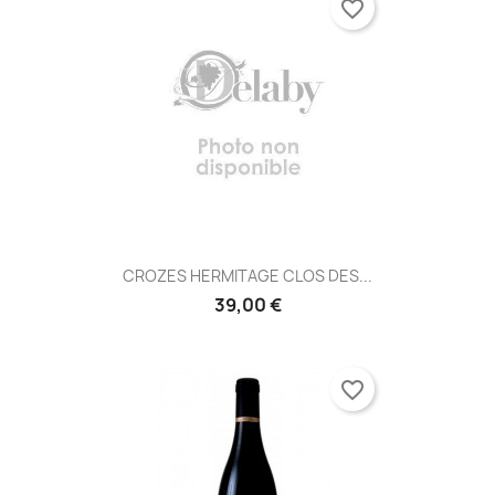
favorite_border
CROZES HERMITAGE CLOS DES...
39,00 €
favorite_border