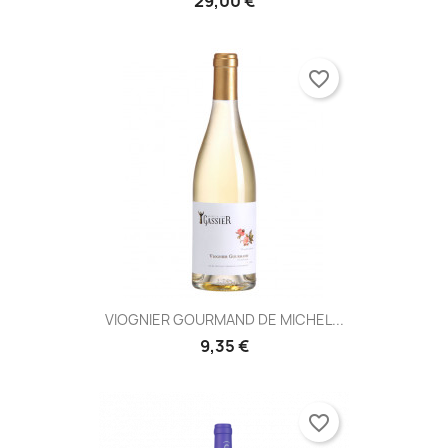
29,00 €
favorite_border
VIOGNIER GOURMAND DE MICHEL...
9,35 €
favorite_border