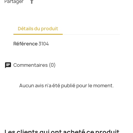
Partager
Détails du produit
Référence
3104
Commentaires (0)
chat
Aucun avis n'a été publié pour le moment.
Les clients qui ont acheté ce produit