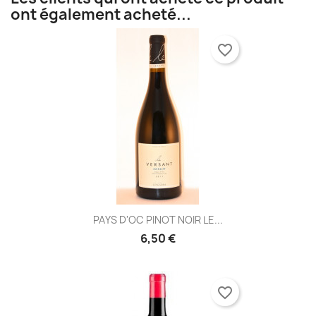
ont également acheté...
favorite_border
PAYS D'OC PINOT NOIR LE...
6,50 €
favorite_border