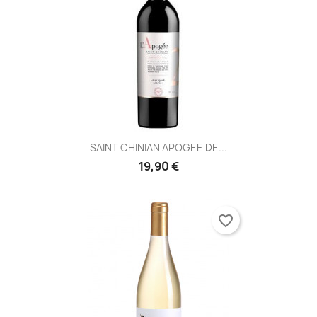
SAINT CHINIAN APOGEE DE...
19,90 €
favorite_border
×
×
Créer une liste d'envies
Connexion