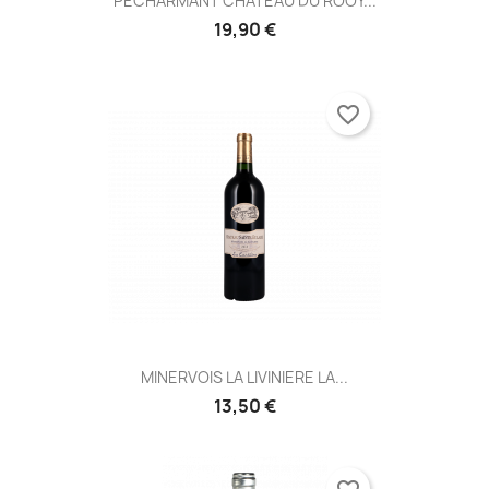
PECHARMANT CHATEAU DU ROOY...
19,90 €
favorite_border
MINERVOIS LA LIVINIERE LA...
13,50 €