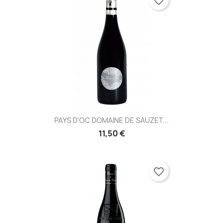
favorite_border
PAYS D'OC DOMAINE DE SAUZET...
11,50 €
favorite_border