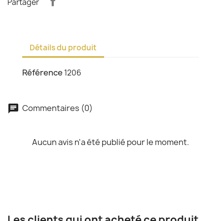
Partager
Détails du produit
Référence
1206
Commentaires (0)
chat
Aucun avis n'a été publié pour le moment.
Les clients qui ont acheté ce produit