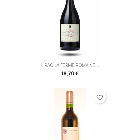
LIRAC LA FERME ROMAINE...
18,70 €
favorite_border
×
×
Créer une liste d'envies
Connexion