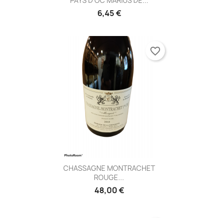
PAYS D'OC MARIUS DE...
6,45 €
favorite_border
CHASSAGNE MONTRACHET
ROUGE...
48,00 €