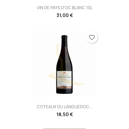
×
Ajouter à ma liste d'envies
à votre liste d'envies.
VIN DE PAYS D'OC BLANC 10L
31,00 €
Créer une nouvelle liste
add_circle_outline
Annuler
Connexion
Annuler
Créer une liste d'envies
favorite_border
COTEAUX DU LANGUEDOC...
18,50 €