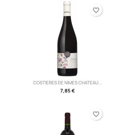
favorite_border
COSTIERES DE NIMES CHATEAU...
7,85 €
favorite_border