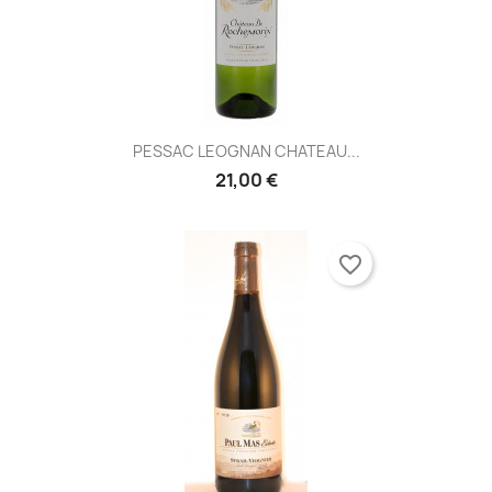
PESSAC LEOGNAN CHATEAU...
21,00 €
favorite_border